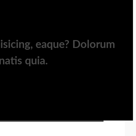
pisicing, eaque? Dolorum
atis quia.