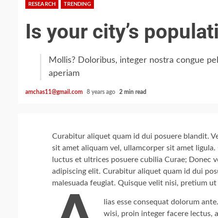
RESEARCH
TRENDING
Is your city’s popula
Mollis? Doloribus, integer nostra congue pe
aperiam
amchas11@gmail.com
8 years ago
2 min read
Curabitur aliquet quam id dui posuere blandit. Ve
sit amet aliquam vel, ullamcorper sit amet ligula
luctus et ultrices posuere cubilia Curae; Donec v
adipiscing elit. Curabitur aliquet quam id dui pos
malesuada feugiat. Quisque velit nisi, pretium ut 
lias esse consequat dolorum ante. 
wisi, proin integer facere lectus