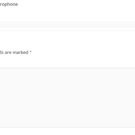
icrophone
lds are marked
*