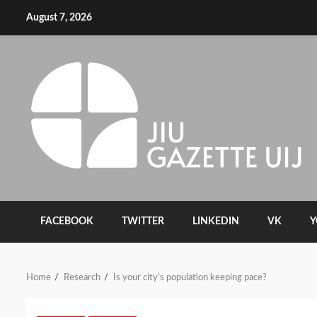
August 7, 2026
FACEBOOK
TWITTER
LINKEDIN
VK
Y
Home
Research
Is your city’s population keeping pace?