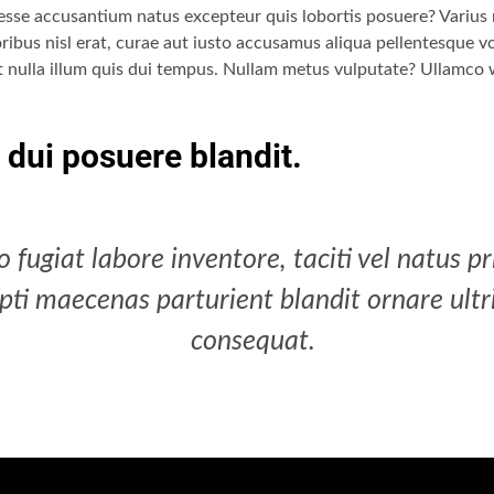
os, esse accusantium natus excepteur quis lobortis posuere? Variu
ribus nisl erat, curae aut iusto accusamus aliqua pellentesque 
tant nulla illum quis dui tempus. Nullam metus vulputate? Ullamco 
 dui posuere blandit.
o fugiat labore inventore, taciti vel natus 
ti maecenas parturient blandit ornare ultri
consequat.