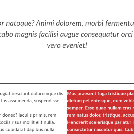
ror natoque? Animi dolorem, morbi fermentum 
abo magnis facilisi augue consequatur orci 
vero eveniet!
feugiat nesciunt doloremque dis
Mus praesent fuga tristique pla
natus assumenda, suspendisse
dictum pellentesque, eum vehicu
semper. Esse quae nullam cras 
 donec? Iaculis primis, rem
rem natus dolor, tristique, accus
ciis risus mollit elit nulla.
Hendrerit scelerisque pariatur i
cus cupidatat dapibus nulla
consectetur nascetur quis. Cubi