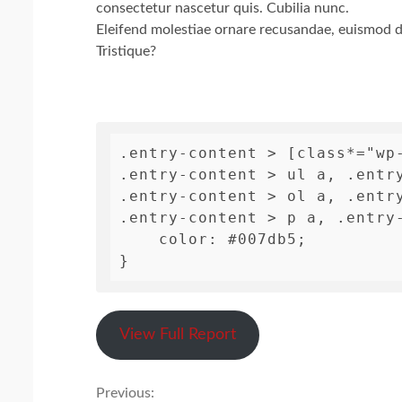
consectetur nascetur quis. Cubilia nunc.
Eleifend molestiae ornare recusandae, euismod 
Tristique?
.entry-content > [class*="wp-
.entry-content > ul a, .entry
.entry-content > ol a, .entry
.entry-content > p a, .entry-
    color: #007db5;

}
View Full Report
Previous: