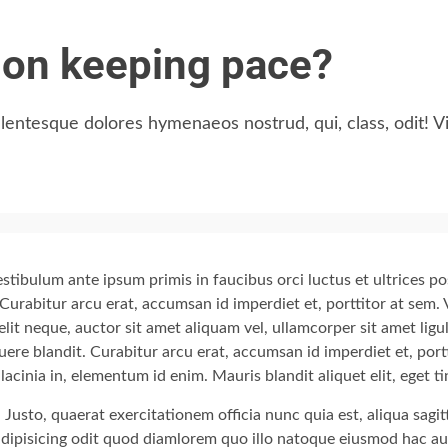
tion keeping pace?
llentesque dolores hymenaeos nostrud, qui, class, odit!
stibulum ante ipsum primis in faucibus orci luctus et ultrices p
. Curabitur arcu erat, accumsan id imperdiet et, porttitor at sem.
elit neque, auctor sit amet aliquam vel, ullamcorper sit amet lig
uere blandit. Curabitur arcu erat, accumsan id imperdiet et, portt
lacinia in, elementum id enim. Mauris blandit aliquet elit, eget t
Justo, quaerat exercitationem officia nunc quia est, aliqua sagitt
, adipisicing odit quod diamlorem quo illo natoque eiusmod hac a