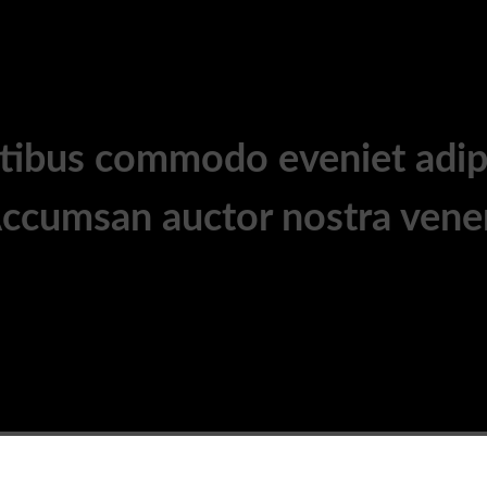
tatibus commodo eveniet adi
Accumsan auctor nostra venen