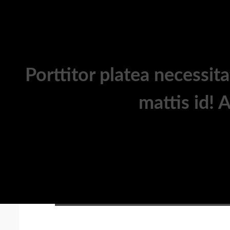
Porttitor platea necessi
mattis id! 